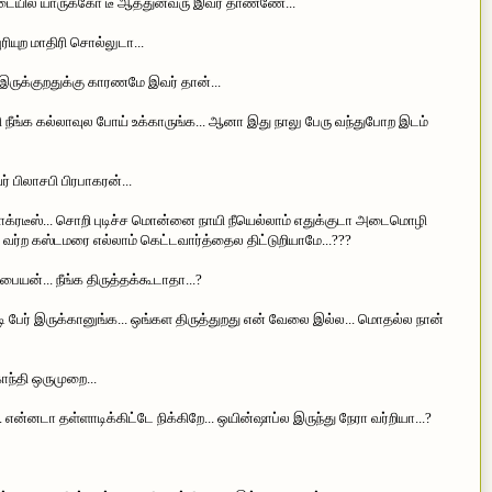
ையில யாருக்கோ டீ ஆத்துனவரு இவர் தாண்ணே...
யுற மாதிரி சொல்லுடா...
ருக்குறதுக்கு காரணமே இவர் தான்...
பி நீங்க கல்லாவுல போய் உக்காருங்க... ஆனா இது நாலு பேரு வந்துபோற இடம்
 பிலாசபி பிரபாகரன்...
சாக்ரடீஸ்... சொறி புடிச்ச மொன்னை நாயி நீயெல்லாம் எதுக்குடா அடைமொழி
ு வர்ற கஸ்டமரை எல்லாம் கெட்டவார்த்தைல திட்டுறியாமே...???
யன்... நீங்க திருத்தக்கூடாதா...?
 பேர் இருக்கானுங்க... ஒங்கள திருத்துறது என் வேலை இல்ல... மொதல்ல நான்
ாந்தி ஒருமுறை...
ன்னடா தள்ளாடிக்கிட்டே நிக்கிறே... ஒயின்ஷாப்ல இருந்து நேரா வர்றியா...?