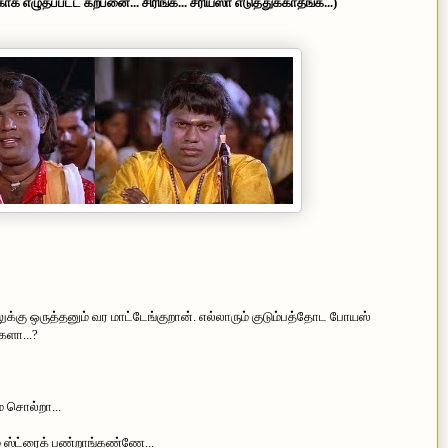
க எழுதப்பட்ட கற்பனை... சிரிங்க... சீரியஸா எடுத்துக்காதீங்க...)
கு ஒருத்தனும் வர மாட்டேங்குறான். எல்லாரும் குடும்பத்தோட போயஸ்
களா...?
ம சொல்றா...
 ஸ்ட்ரைக் பண்றாங்கண்ணே...