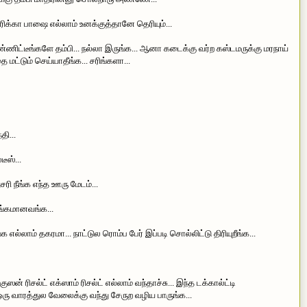
ிக்கா பாஷை எல்லாம் உனக்குத்தானே தெரியும்...
பண்ணிட்டீங்களே தம்பி... நல்லா இருங்க... ஆனா கடைக்கு வர்ற கஸ்டமருக்கு மரநாய்
 மட்டும் செய்யாதீங்க... சரிங்களா...
ி...
ீஸ்...
 நீங்க எந்த ஊரு மேடம்...
ங்கமானவங்க...
்லாம் தகரமா... நாட்டுல ரொம்ப பேர் இப்படி சொல்லிட்டு திரியுறீங்க...
குஸன் ரிசல்ட் எக்ஸாம் ரிசல்ட் எல்லாம் வந்தாச்சு... இந்த டக்கால்ட்டி
ு வாரத்துல வேலைக்கு வந்து சேருற வழிய பாருங்க...