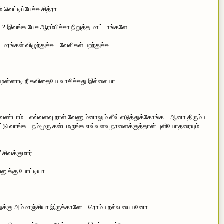
வெட்டிப்பேச்சு சித்ரா...
.? இவங்க பேச ஆரம்பிச்சா நிறுத்த மாட்டாங்களே...
மரங்கள் விழுந்துச்சு... வேலிகள் பறந்துச்சு...
 முன்னாடி நீ கவிதையே வாசிச்சது இல்லையா...
…
வேண்டாம்... எவ்வளவு நாள் வேணும்னாலும் லீவ் எடுத்துக்கோங்க... ஆனா திரும்ப
துட்டு வாங்க... நம்மூரு கஸ்டமருங்க எவ்வளவு நாளைக்குத்தான் புளியோதரையும்
”
சிவக்குமார்...
னுக்கு போட்டியா...
ுக்கு அம்மாஞ்சியா இருக்கானே... ரொம்ப நல்ல பையனோ...