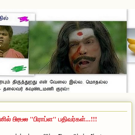
னில்
பிரபல
"பிராப்ள" பதிவர்கள்...!!!