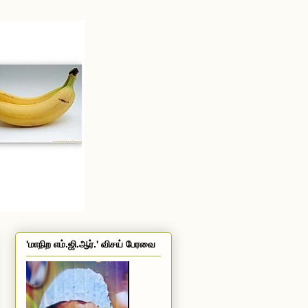
'மாநிற எம்.ஜி.ஆர்.' விசய் பேரவை