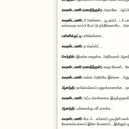
கவுண்டமணி (மனதிற்குள்):
அதானே... ஆப்பிர
கவுண்டமணி:
மீ அண்ணா... யூ தம்பி... டச் 
கக்காவுல காப்பி போட்டு தர்றீங்களாமே... அதை
பன்னிக்குட்டி:
சரிங்ண்ணா...
கவுண்டமணி:
த நெக்ஸ்ட்...
செந்தில்:
இவங்க ஹைக்கூ அதிர்வுகள் ஆனந்த
கவுண்டமணி (மனதிற்குள்):
ஹை லேடீஸ்... லேட
கவுண்டமணி:
என்ன அதிரவே இல்லை... அதுசரி
ஆனந்தி:
நாங்கெல்லாம் மதுரக்காரைங்க... த
கவுண்டமணி:
அப்ப சென்னைல இருக்குறவங்க எல
ஆனந்தி:
புள்ளைக்கு பரீட்சைங்க...
கவுண்டமணி:
மேடம்... எக்ஸாம் முடிஞ்சி எலக்
வேலையெல்லாம் இங்க வேணாம்... இன்னும் ஒர