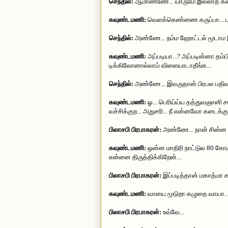
செந்தில்:
ஆமாண்ணே... யாருமே இல்லாத கட
கவுண்டமணி:
வெளக்கெண்ணை கருப்பா... புரி
செந்தில்:
அண்ணே... நம்ம ஹோட்டல் மூடாம இ
கவுண்டமணி:
அப்படியா...? அப்படின்னா தம்
டிக்கிலோனால்லாம் விளையாடாதீங்க...
செந்தில்:
அண்ணே... இவருதான் பிரபல பதிவர்
கவுண்டமணி:
ஓ... பெரிய்ய்ய தத்துவஞானி 
வச்சிக்குற... அதுசரி... நீ என்னவோ கடைக்க
பிலாசபி பிரபாகரன்:
அண்ணே... நான் சின்ன பை
கவுண்டமணி:
ஒன்ன மாதிரி நாட்டுல 80 கோடி
என்னை திருத்திக்கிறேன்...
பிலாசபி பிரபாகரன்:
இப்படித்தான் மகாத்மா க
கவுண்டமணி:
வாயை மூடுறா கழுதை வாயா... எ
பிலாசபி பிரபாகரன்:
உவ்வே...