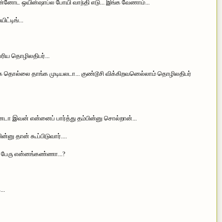
உன்னோட ஒயின்ஷாப்ல போயி வாந்தி எடு... இங்க வேணாம்...
்டிங்...
ெரிய தொழிலதிபர்...
க தொல்லை தாங்க முடியலடா... குண்டூசி விக்கிறவனெல்லாம் தொழிலதிபர்
னடா இவன் என்னைப் பார்த்து தம்பின்னு சொல்றான்...
னு தான் கூப்பிடுவார்....
 பேரு என்னங்கண்ணா...?
..