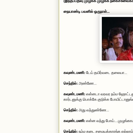
(இந்தப்பதிவு முழுக்க முழுக்க நகைச்சுவைக்கா
நையாண்டி பவனில் ஒருநாள்...
கவுண்டமணி:
டேய் தயிர்வடை தலையா...
செந்தில்:
அண்ணே...
கவுண்டமணி:
என்னடா வரவர நம்ம ஹோட்டலுக்
கார்டனுக்கு பொக்கே குடுக்க போயிட்டானுங்
செந்தில்:
அது வந்துண்ணே...
கவுண்டமணி:
என்ன வந்து போய்... முழுங்கா
செந்தில்:
நம்ம கடை சமையக்காரங்க எல்லாம்