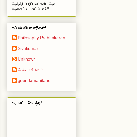
ஆத்திரப்படுபவர்கள். ஆள
ஆசைப்பட மாட்டோம்!!
கப்பல் வியாபாரிகள்!
Philosophy Prabhakaran
Sivakumar
Unknown
அஞ்சா சிங்கம்
goundamanifans
கரகாட்ட கோஷ்டி!