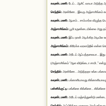
கவுண்டமணி:
டேய்... ஆசிட் வாயா அடுத்த 
செந்தில்:
அண்ணே... இவரு அஞ்சாசிங்கம் கம்
கவுண்டமணி:
ஆமாம்... சாம்பார்ல விழுந்த 
அஞ்சாசிங்கம்:
பூமி உருண்டையில்லை அது தட்ட
கவுண்டமணி:
இப்ப நான் அடிக்கிற அடியில உன
அஞ்சாசிங்கம்:
கிரேக்க வரலாற்றில் என்ன சொ
கவுண்டமணி:
அடேய் ஆப்பத்தலையா... இது சரி
(அஞ்சாசிங்கம்
“
ஆள விடுங்கடா சாமி..
”
என்று
செந்தில்:
அண்ணே... அடுத்ததா உங்க பங்காளி ப
கவுண்டமணி:
பங்காளியாவது கிங்காளியாவது.
பன்னிக்குட்டி:
மங்கிஸா கிங்கிஸா... கிங்கிஸா
கவுண்டமணி:
அடேய் மஞ்சத்துண்டு மண்டைய
செந்தில்:
ஆப்பிரிக்கா பாஷைல அவர் உங்களுக