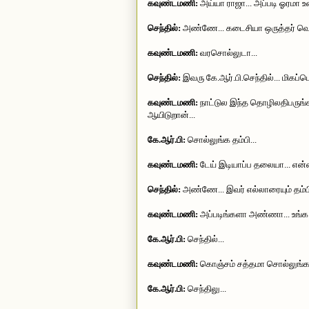
கவுண்டமணி:
அய்யா ராஜா... அப்படி ஓரமா 
செந்தில்:
அண்ணே... கடைசியா ஒருத்தர் வெயிட
கவுண்டமணி:
வரசொல்லுடா...
செந்தில்:
இவரு கே.ஆர்.பி.செந்தில்... மிகப்ப
கவுண்டமணி:
நாட்டுல இந்த தொழிலதிபருங்
ஆயிடுறான்...
கே.ஆர்.பி:
சொல்லுங்க தம்பி...
கவுண்டமணி:
டேய் இடியாப்ப தலையா... என்
செந்தில்:
அண்ணே... இவர் எல்லாரையும் தம்பின்
கவுண்டமணி:
அப்படிங்களா அண்ணா... உங்க
கே.ஆர்.பி:
செந்தில்...
கவுண்டமணி:
கொஞ்சம் சத்தமா சொல்லுங்க.
கே.ஆர்.பி:
செந்திலு...