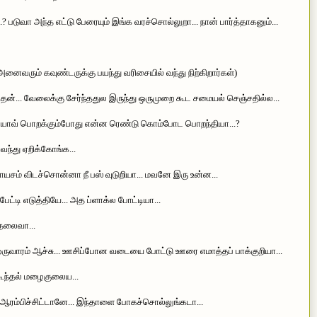
.? படுவா அந்த எட்டு பேரையும் இங்க வரச்சொல்லுறா... நான் பார்த்தாகனும்...
அனைவரும் கவுண்டருக்கு பயந்து வரிசையில் வந்து நிற்கிறார்கள்)
ன்... வேலைக்கு சேர்ந்ததுல இருந்து ஒருமுறை கூட சமையல் செஞ்சதில்ல...
யோவ் பொறக்கும்போது என்ன ரெண்டு கொம்போட பொறந்தியா...?
. வந்து ஏறிக்கோங்க...
யசம் விடச்சொன்னா நீ பஸ் வுடுறியா... மவனே இரு உன்ன...
 பேட்டி எடுத்தியே... அத ப்ளாக்ல போட்டியா...
தலைவா...
 ஒருவாரம் ஆச்சு... ஊசிப்போன வடையை போட்டு ஊரை எமாத்தப் பாக்குறியா...
ந்தல் மழைகுலைய...
ஆரம்பிச்சிட்டானே... இந்தாளை போகச்சொல்லுங்கடா...