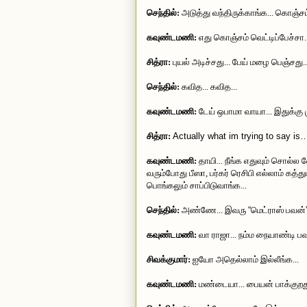
செந்தில்:
அடுத்து வந்திருக்காங்க... கொஞ்சம் 
கவுண்டமணி:
எது கொஞ்சம் வெட்டிப்பேச்சா..
சித்ரா:
புயல் அடிச்சது... பேய் மழை பெஞ்சது... 
செந்தில்:
கவித... கவித...
கவுண்டமணி:
டேய் ஒபாமா வாயா... இதுக்கு
சித்ரா:
Actually what im trying to say is
கவுண்டமணி:
தாயி... நீங்க எதுவும் சொல்ல 
வரும்போது பீஸா, பர்கர் ரெசிபி எல்லாம் கத்
பொங்கலும் சாப்பிடுவாங்க...
செந்தில்:
அண்ணே... இவரு
“
மெட்ராஸ் பவன்
கவுண்டமணி:
வா ராஜா... நம்ம நையாண்டி பவ
சிவக்குமார்:
ஐயோ அதெல்லாம் இல்லீங்க...
கவுண்டமணி:
மண்டையா... பையன் பாக்குறத