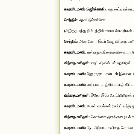
கவுண்டமணி (ஜெர்க்காகி):
எது ஸ்ட்ரைக்கா..
செந்தில்:
ஆகட்டும்ண்ணே...
(அடுத்த பத்து நிமிடத்தில் சமையல்காரர்கள் 
செந்தில்:
அண்ணே... இவர் பேரு விந்தை மனித
கவுண்டமணி:
என்னது விந்தைமனிதனா...? 
விந்தைமனிதன்:
நைட் சர்வீஸ் பஸ் வுடுறேன்..
கவுண்டமணி:
ஹே ராஜா... கஸ்டமர் இலைல பா
கவுண்டமணி:
ஏன்ய்யா நாஞ்சில் சம்பத் கிட்ட
விந்தைமனிதன்:
இதோ இப்ப போட்டுடுறேன் 
கவுண்டமணி:
யோவ் எலக்சன் ரிசல்ட் வந்து
விந்தைமனிதன்:
கொங்கை முகங்குழையக் கூ
கவுண்டமணி:
ஆ... அப்பா... கவிதை சொல்ல 