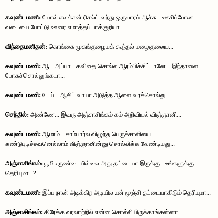
கவுண்டமணி:
யோவ் எலக்சன் ரிசல்ட் வந்து ஒருவாரம் ஆச்சு... ஊசிப்போன
வடையை போட்டு ஊரை எமாத்தப் பாக்குறியா...
விந்தைமனிதன்:
கொங்கை முகங்குழையக் கூந்தல் மழைகுலைய...
கவுண்டமணி:
ஆ... அப்பா... கவிதை சொல்ல ஆரம்பிச்சிட்டானே... இந்தாளை
போகச்சொல்லுங்கடா...
கவுண்டமணி:
டேய்... ஆசிட் வாயா அடுத்த ஆளை வரச்சொல்லு...
செந்தில்:
அண்ணே... இவரு அஞ்சாசிங்கம் கம் அறிவியல் விஞ்ஞானி...
கவுண்டமணி:
ஆமாம்... சாம்பார்ல விழுந்த பெருச்சாளியை
கண்டுபுடிச்சவனெல்லாம் விஞ்ஞானின்னு சொல்லிக்க வேண்டியது...
அஞ்சாசிங்கம்:
பூமி உருண்டையில்லை அது தட்டையா இருக்கு... உங்களுக்கு
தெரியுமா...?
கவுண்டமணி:
இப்ப நான் அடிக்கிற அடியில உன் மூஞ்சி தட்டையாகிடும் தெரியுமா...
அஞ்சாசிங்கம்:
கிரேக்க வரலாற்றில் என்ன சொல்லியிருக்காங்கன்னா.....