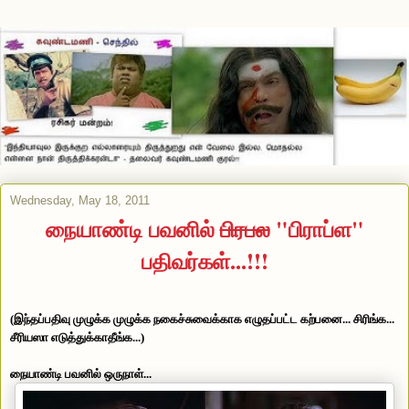
Wednesday, May 18, 2011
நையாண்டி பவனில்
பிரபல
"பிராப்ள"
பதிவர்கள்...!!!
(இந்தப்பதிவு முழுக்க முழுக்க நகைச்சுவைக்காக எழுதப்பட்ட கற்பனை... சிரிங்க...
சீரியஸா எடுத்துக்காதீங்க...)
நையாண்டி பவனில் ஒருநாள்...