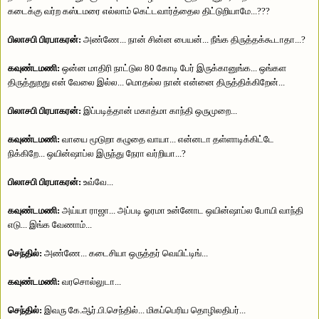
கடைக்கு வர்ற கஸ்டமரை எல்லாம் கெட்டவார்த்தைல திட்டுறியாமே...???
பிலாசபி பிரபாகரன்:
அண்ணே... நான் சின்ன பையன்... நீங்க திருத்தக்கூடாதா...?
கவுண்டமணி:
ஒன்ன மாதிரி நாட்டுல 80 கோடி பேர் இருக்கானுங்க... ஒங்கள
திருத்துறது என் வேலை இல்ல... மொதல்ல நான் என்னை திருத்திக்கிறேன்...
பிலாசபி பிரபாகரன்:
இப்படித்தான் மகாத்மா காந்தி ஒருமுறை...
கவுண்டமணி:
வாயை மூடுறா கழுதை வாயா... என்னடா தள்ளாடிக்கிட்டே
நிக்கிறே... ஒயின்ஷாப்ல இருந்து நேரா வர்றியா...?
பிலாசபி பிரபாகரன்:
உவ்வே...
கவுண்டமணி:
அய்யா ராஜா... அப்படி ஓரமா உன்னோட ஒயின்ஷாப்ல போயி வாந்தி
எடு... இங்க வேணாம்...
செந்தில்:
அண்ணே... கடைசியா ஒருத்தர் வெயிட்டிங்...
கவுண்டமணி:
வரசொல்லுடா...
செந்தில்:
இவரு கே.ஆர்.பி.செந்தில்... மிகப்பெரிய தொழிலதிபர்...