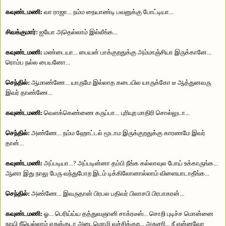
கவுண்டமணி:
வா ராஜா... நம்ம நையாண்டி பவனுக்கு போட்டியா...
சிவக்குமார்:
ஐயோ அதெல்லாம் இல்லீங்க...
கவுண்டமணி:
மண்டையா... பையன் பாக்குறதுக்கு அம்மாஞ்சியா இருக்கானே...
ரொம்ப நல்ல பையனோ...
செந்தில்:
ஆமாண்ணே... யாருமே இல்லாத கடையில யாருக்கோ டீ ஆத்துனவரு
இவர் தாண்ணே...
கவுண்டமணி:
வெளக்கெண்ணை கருப்பா... புரியுற மாதிரி சொல்லுடா...
செந்தில்:
அண்ணே... நம்ம ஹோட்டல் மூடாம இருக்குறதுக்கு காரணமே இவர்
தான்...
கவுண்டமணி:
அப்படியா...? அப்படின்னா தம்பி நீங்க கல்லாவுல போய் உக்காருங்க...
ஆனா இது நாலு பேரு வந்துபோற இடம் டிக்கிலோனால்லாம் விளையாடாதீங்க...
செந்தில்:
அண்ணே... இவருதான் பிரபல பதிவர் பிலாசபி பிரபாகரன்...
கவுண்டமணி:
ஓ... பெரிய்ய்ய தத்துவஞானி சாக்ரடீஸ்... சொறி புடிச்ச மொன்னை
நாயி நீயெல்லாம் எதுக்குடா அடைமொழி வச்சிக்குற... அதுசரி... நீ என்னவோ