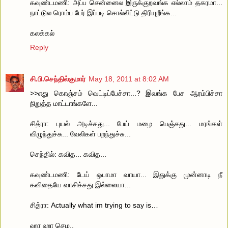
கவுண்டமணி: அப்ப சென்னைல இருக்குறவங்க எல்லாம் தகரமா...
நாட்டுல ரொம்ப பேர் இப்படி சொல்லிட்டு திரியுறீங்க...
கலக்கல்
Reply
சி.பி.செந்தில்குமார்
May 18, 2011 at 8:02 AM
>>எது கொஞ்சம் வெட்டிப்பேச்சா...? இவங்க பேச ஆரம்பிச்சா
நிறுத்த மாட்டாங்களே...
சித்ரா: புயல் அடிச்சது... பேய் மழை பெஞ்சது... மரங்கள்
விழுந்துச்சு... வேலிகள் பறந்துச்சு...
செந்தில்: கவித... கவித...
கவுண்டமணி: டேய் ஒபாமா வாயா... இதுக்கு முன்னாடி நீ
கவிதையே வாசிச்சது இல்லையா...
சித்ரா: Actually what im trying to say is…
ஹா ஹா செம..