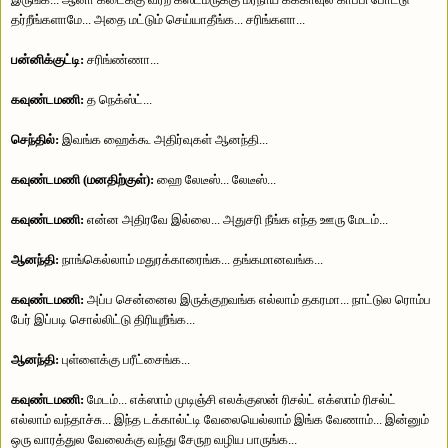
தர்றீங்களாமே... அதை மட்டும் செய்யாதீங்க... சரிங்களா...
பன்னிக்குட்டி:
சரிங்ண்ணா...
கவுண்டமணி:
த நெக்ஸ்ட்...
செந்தில்:
இவங்க ஹைக்கூ அதிர்வுகள் ஆனந்தி...
கவுண்டமணி (மனதிற்குள்):
ஹை லேடீஸ்... லேடீஸ்...
கவுண்டமணி:
என்ன அதிரவே இல்லை... அதுசரி நீங்க எந்த ஊரு மேடம்...
ஆனந்தி:
நாங்கெல்லாம் மதுரக்காரைங்க... தங்கமானவங்க...
கவுண்டமணி:
அப்ப சென்னைல இருக்குறவங்க எல்லாம் தகரமா... நாட்டுல ரொம்ப
பேர் இப்படி சொல்லிட்டு திரியுறீங்க...
ஆனந்தி:
புள்ளைக்கு பரீட்சைங்க...
கவுண்டமணி:
மேடம்... எக்ஸாம் முடிஞ்சி எலக்குஸன் ரிசல்ட் எக்ஸாம் ரிசல்ட்
எல்லாம் வந்தாச்சு... இந்த டக்கால்ட்டி வேலையெல்லாம் இங்க வேணாம்... இன்னும்
ஒரு வாரத்துல வேலைக்கு வந்து சேருற வழிய பாருங்க...