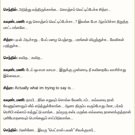
செந்தில்:
அடுத்து வந்திருக்காங்க... கொஞ்சம் வெட்டிப்பேச்சு சித்ரா...
கவுண்டமணி:
எது கொஞ்சம் வெட்டிப்பேச்சா...? இவங்க பேச ஆரம்பிச்சா நிறுத்த
மாட்டாங்களே...
சித்ரா:
புயல் அடிச்சது... பேய் மழை பெஞ்சது... மரங்கள் விழுந்துச்சு... வேலிகள்
பறந்துச்சு...
செந்தில்:
கவித... கவித...
கவுண்டமணி:
டேய் ஒபாமா வாயா... இதுக்கு முன்னாடி நீ கவிதையே வாசிச்சது
இல்லையா...
சித்ரா:
Actually what im trying to say is…
கவுண்டமணி:
தாயி... நீங்க எதுவும் சொல்ல வேண்டாம்... எவ்வளவு நாள்
வேணும்னாலும் லீவ் எடுத்துக்கோங்க... ஆனா திரும்ப வரும்போது பீஸா, பர்கர்
ரெசிபி எல்லாம் கத்துட்டு வாங்க... நம்மூரு கஸ்டமருங்க எவ்வளவு நாளைக்குத்தான்
புளியோதரையும் பொங்கலும் சாப்பிடுவாங்க...
செந்தில்:
அண்ணே... இவரு
“
மெட்ராஸ் பவன்
”
சிவக்குமார்...