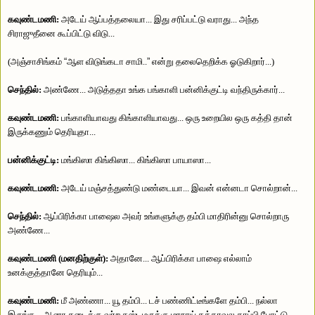
கவுண்டமணி:
அடேய் ஆப்பத்தலையா... இது சரிப்பட்டு வராது... அந்த
சிராஜுதீனை கூப்பிட்டு விடு...
(அஞ்சாசிங்கம்
“
ஆள விடுங்கடா சாமி..
”
என்று தலைதெறிக்க ஓடுகிறார்...)
செந்தில்:
அண்ணே... அடுத்ததா உங்க பங்காளி பன்னிக்குட்டி வந்திருக்கார்...
கவுண்டமணி:
பங்காளியாவது கிங்காளியாவது... ஒரு உறையில ஒரு கத்தி தான்
இருக்கணும் தெரியுதா...
பன்னிக்குட்டி:
மங்கிஸா கிங்கிஸா... கிங்கிஸா பாயாஸா...
கவுண்டமணி:
அடேய் மஞ்சத்துண்டு மண்டையா... இவன் என்னடா சொல்றான்...
செந்தில்:
ஆப்பிரிக்கா பாஷைல அவர் உங்களுக்கு தம்பி மாதிரின்னு சொல்றாரு
அண்ணே...
கவுண்டமணி (மனதிற்குள்):
அதானே... ஆப்பிரிக்கா பாஷை எல்லாம்
உனக்குத்தானே தெரியும்...
கவுண்டமணி:
மீ அண்ணா... யூ தம்பி... டச் பண்ணிட்டீங்களே தம்பி... நல்லா
இருங்க... ஆனா கடைக்கு வர்ற கஸ்டமருக்கு மரநாய் கக்காவுல காப்பி போட்டு