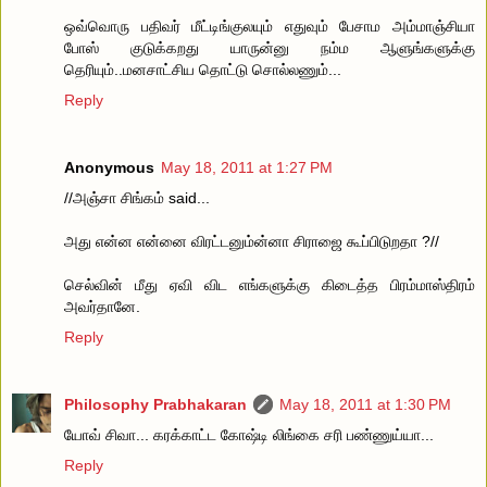
ஒவ்வொரு பதிவர் மீட்டிங்குலயும் எதுவும் பேசாம அம்மாஞ்சியா
போஸ் குடுக்கறது யாருன்னு நம்ம ஆளுங்களுக்கு
தெரியும்..மனசாட்சிய தொட்டு சொல்லணும்...
Reply
Anonymous
May 18, 2011 at 1:27 PM
//அஞ்சா சிங்கம் said...
அது என்ன என்னை விரட்டனும்ன்னா சிராஜை கூப்பிடுறதா ?//
செல்வின் மீது ஏவி விட எங்களுக்கு கிடைத்த பிரம்மாஸ்திரம்
அவர்தானே.
Reply
Philosophy Prabhakaran
May 18, 2011 at 1:30 PM
யோவ் சிவா... கரக்காட்ட கோஷ்டி லிங்கை சரி பண்ணுய்யா...
Reply