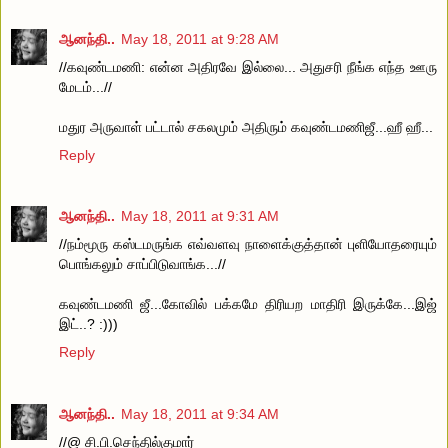
ஆனந்தி..
May 18, 2011 at 9:28 AM
//கவுண்டமணி: என்ன அதிரவே இல்லை... அதுசரி நீங்க எந்த ஊரு
மேடம்...//
மதுர அருவாள் பட்டால் சகலமும் அதிரும் கவுண்டமணிஜீ...ஹீ ஹீ...
Reply
ஆனந்தி..
May 18, 2011 at 9:31 AM
//நம்மூரு கஸ்டமருங்க எவ்வளவு நாளைக்குத்தான் புளியோதரையும்
பொங்கலும் சாப்பிடுவாங்க...//
கவுண்டமணி ஜீ...கோவில் பக்கமே திரியற மாதிரி இருக்கே...இஜ்
இட்..? :)))
Reply
ஆனந்தி..
May 18, 2011 at 9:34 AM
//@ சி.பி.செந்தில்குமார்