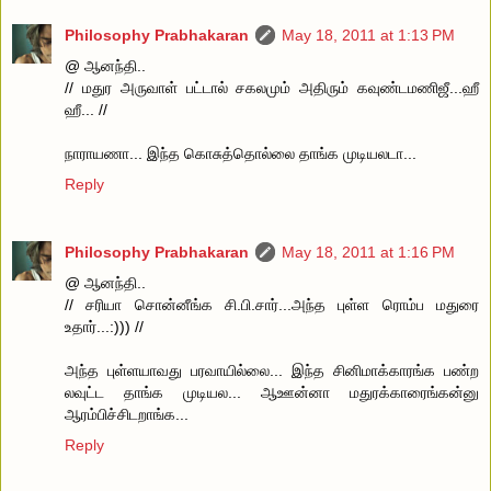
Philosophy Prabhakaran
May 18, 2011 at 1:13 PM
@ ஆனந்தி..
// மதுர அருவாள் பட்டால் சகலமும் அதிரும் கவுண்டமணிஜீ...ஹீ
ஹீ... //
நாராயணா... இந்த கொசுத்தொல்லை தாங்க முடியலடா...
Reply
Philosophy Prabhakaran
May 18, 2011 at 1:16 PM
@ ஆனந்தி..
// சரியா சொன்னீங்க சி.பி.சார்...அந்த புள்ள ரொம்ப மதுரை
உதார்...:))) //
அந்த புள்ளயாவது பரவாயில்லை... இந்த சினிமாக்காரங்க பண்ற
லவுட்ட தாங்க முடியல... ஆஊன்னா மதுரக்காரைங்கன்னு
ஆரம்பிச்சிடறாங்க...
Reply