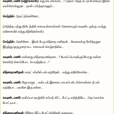
கவுண்டமணி (ஜெர்க்காகி):
எது ஸ்ட்ரைக்கா...? படுவா அந்த எட்டு பேரையும் இங்க
வரச்சொல்லுறா... நான் பார்த்தாகனும்...
செந்தில்:
ஆகட்டும்ண்ணே...
(அடுத்த பத்து நிமிடத்தில் சமையல்காரர்கள் அனைவரும் கவுண்டருக்கு பயந்து
வரிசையில் வந்து நிற்கிறார்கள்)
செந்தில்:
அண்ணே... இவர் பேரு விந்தை மனிதன்... வேலைக்கு சேர்ந்ததுல
இருந்து ஒருமுறை கூட சமையல் செஞ்சதில்ல...
கவுண்டமணி:
என்னது விந்தைமனிதனா...? யோவ் பொறக்கும்போது என்ன
ரெண்டு கொம்போட பொறந்தியா...?
விந்தைமனிதன்:
நைட் சர்வீஸ் பஸ் வுடுறேன்... வந்து ஏறிக்கோங்க...
கவுண்டமணி:
ஹே ராஜா... கஸ்டமர் இலைல பாயசம் விடச்சொன்னா நீ பஸ்
வுடுறியா... மவனே இரு உன்ன...
கவுண்டமணி:
ஏன்ய்யா நாஞ்சில் சம்பத் கிட்ட பேட்டி எடுத்தியே... அத ப்ளாக்ல
போட்டியா...
விந்தைமனிதன்:
இதோ இப்ப போட்டுடுறேன் தலைவா...