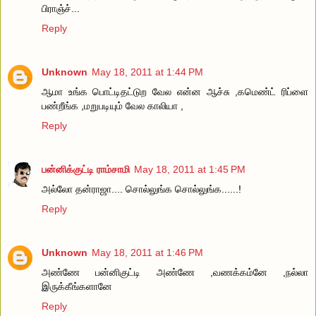
பிராஞ்ச்...
Reply
Unknown
May 18, 2011 at 1:44 PM
ஆமா உங்க பொட்டிதட்டுற வேல என்ன ஆச்சு ,கமெண்ட் ரிப்ளை
பண்றீங்க ,மறுபடியும் வேல காலியா ,
Reply
பன்னிக்குட்டி ராம்சாமி
May 18, 2011 at 1:45 PM
அல்லோ தன்ராஜா.... சொல்லுங்க சொல்லுங்க......!
Reply
Unknown
May 18, 2011 at 1:46 PM
அண்ணே பன்னிகுட்டி அண்ணே ,வணக்கம்னே ,நல்லா
இருக்கீங்களானே
Reply