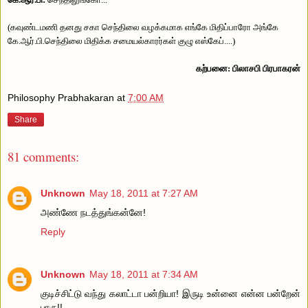
(கவுண்டமணி தனது சகா செந்திலை வழக்கமாக எங்கே மிதிப்பாரோ அங்கே
கே.ஆர்.பி.செந்திலை மிதிக்க சமையல்காரர்கள் குழு எஸ்கேப்....)
கற்பனை: பிலாசபி பிரபாகரன்
Philosophy Prabhakaran
at
7:00 AM
Share
81 comments:
Unknown
May 18, 2011 at 7:27 AM
அண்ணே நடத்துங்கன்னே!
Reply
Unknown
May 18, 2011 at 7:34 AM
குடிச்சிட்டு வந்து கலாட்டா பன்றியா! இருடி உன்னை என்ன பன்றேன்
பாரு!!