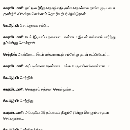
கவுண்டமணி:
நாட்டுல இந்த தொழிலதிபருங்க தொல்லை தாங்க முடியலடா...
குண்டூசி விக்கிறவனெல்லாம் தொழிலதிபர் ஆயிடுறான்...
கே.ஆர்.பி:
சொல்லுங்க தம்பி...
கவுண்டமணி:
டேய் இடியாப்ப தலையா... என்னடா இவன் என்னைப் பார்த்து
தம்பின்னு சொல்றான்...
செந்தில்:
அண்ணே... இவர் எல்லாரையும் தம்பின்னு தான் கூப்பிடுவார்....
கவுண்டமணி:
அப்படிங்களா அண்ணா... உங்க பேரு என்னங்கண்ணா...?
கே.ஆர்.பி:
செந்தில்...
கவுண்டமணி:
கொஞ்சம் சத்தமா சொல்லுங்க...
கே.ஆர்.பி:
செந்திலு...
கவுண்டமணி:
அப்படியே அந்தப்பக்கம் திரும்பி நின்னு இன்னும் சத்தமா
சொல்லுங்க...
கே.ஆர்.பி:
செந்திலுங்கோ...