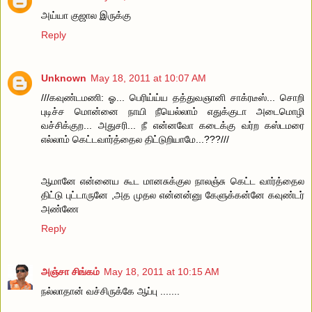
அய்யா குஜால இருக்கு
Reply
Unknown
May 18, 2011 at 10:07 AM
///கவுண்டமணி: ஓ... பெரிய்ய்ய தத்துவஞானி சாக்ரடீஸ்... சொறி
புடிச்ச மொன்னை நாயி நீயெல்லாம் எதுக்குடா அடைமொழி
வச்சிக்குற... அதுசரி... நீ என்னவோ கடைக்கு வர்ற கஸ்டமரை
எல்லாம் கெட்டவார்த்தைல திட்டுறியாமே...???///
ஆமானே என்னைய கூட மானசுக்குல நாலஞ்சு கெட்ட வார்த்தைல
திட்டு புட்டாருனே ,அத முதல என்னன்னு கேளுக்கன்னே கவுண்டர்
அண்ணே
Reply
அஞ்சா சிங்கம்
May 18, 2011 at 10:15 AM
நல்லாதான் வச்சிருக்கே ஆப்பு .......